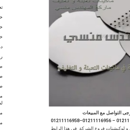
تع
خا
خا
خا
در
رو
ص
طب
طب
لص
ما
جى التواصل مع المبيعات
ما
ن و لوكيشنات فروع الشركة في هذا الرابط