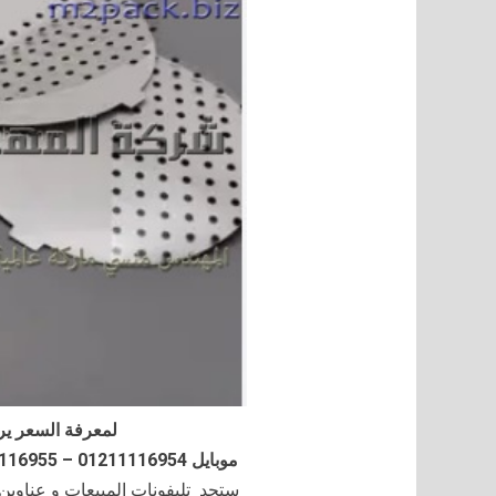
لمعرفة السعر ير
موبايل 01211116954 – 01211116955 – 01211116956–01211116958
ستجد تليفونات المبيعات و عناوي