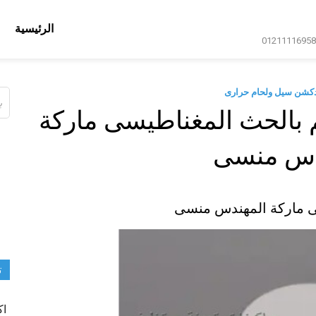
الرئيسية
دكشن سيل ولحام حرارى
ال
عن
 بالحث المغناطيسى ماركة
دس منسى
ى ماركة المهندس منسى
ت
اك