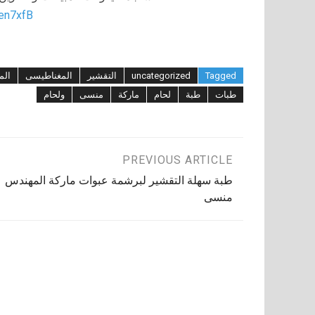
/en7xfB
Tagged
uncategorized
التقشير
المغناطيسى
الم
طبات
طبة
لحام
ماركة
منسى
ولحام
تصفّح
PREVIOUS ARTICLE
طبة سهلة التقشير لبرشمة عبوات ماركة المهندس
المقالات
منسى