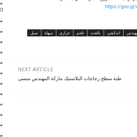
ما
https://goo.gl
اك
ما
ما
هندس
اندكشن
بالحث
تلحم
حرارى
سهلة
سيل
ما
ما
ما
NEXT ARTICLE
ما
طبة سطح زجاجات البلاستيك ماركة المهندس منسى
ما
ما
ما
ما
ما
ما