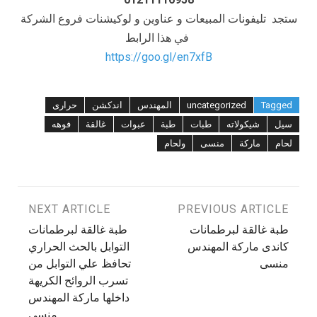
ستجد تليفونات المبيعات و عناوين و لوكيشنات فروع الشركة
في هذا الرابط
https://goo.gl/en7xfB
Tagged
uncategorized
المهندس
اندكشن
حرارى
سيل
شيكولاته
طبات
طبة
عبوات
غالقة
فوهه
لحام
ماركة
منسى
ولحام
تصفّح
PREVIOUS ARTICLE
NEXT ARTICLE
طبة غالقة لبرطمانات
طبة غالقة لبرطمانات
المقالات
كاندى ماركة المهندس
التوابل بالحث الحراري
منسى
تحافظ علي التوابل من
تسرب الروائح الكريهة
داخلها ماركة المهندس
منسى