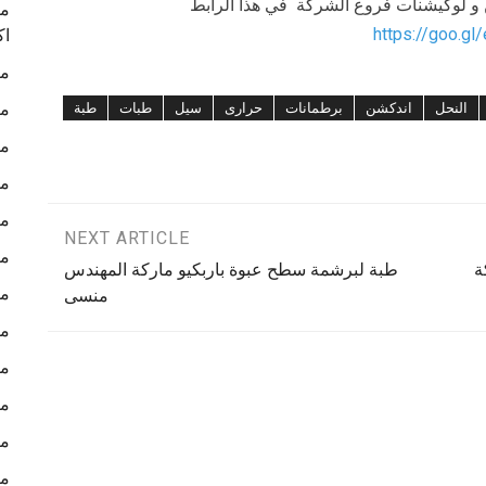
ن و لوكيشنات فروع الشركة في هذا الرابط
ما
https://goo.gl
اك
ما
ما
النحل
اندكشن
برطمانات
حرارى
سيل
طبات
طبة
ما
ما
ما
NEXT ARTICLE
ما
ة
طبة لبرشمة سطح عبوة باربكيو ماركة المهندس
ما
منسى
ما
ما
ما
ما
ما