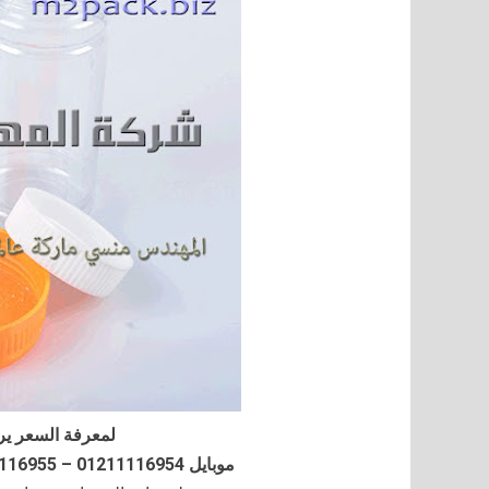
لمعرفة السعر ير
موبايل 01211116954 – 01211116955 – 01211116956–01211116958