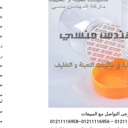
تع
خا
خا
خا
در
رو
ص
طب
طب
لص
ما
جى التواصل مع المبيعات
ما