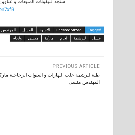
ستجد تليفونات المبيعات و عناوي
/en7xfB
Tagged
uncategorized
الاسود
العسل
المهندس
عسل
لبرشمة
لحام
ماركة
منسى
ولحام
تصفّح
PREVIOUS ARTICLE
طبة لبرشمة علب البهارات و العبوات الزجاجية مارك
المقالات
المهندس منسى