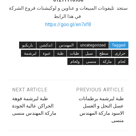
ستجد تليفونات المبيعات و عناوين و لوكيشنات فروع الشركة
في هذا الرابط
https://goo.gl/en7xfB
Tagged
uncategorized
المهندس
اندكشن
باربكيو
حرارى
سطح
سيل
طبات
طبة
عبوة
لبرشمة
لحام
ماركة
منسى
ولحام
تصفّح
PREVIOUS ARTICLE
NEXT ARTICLE
طبة لبرشمة برطمانات
طبة لبرشمة فوهة
المقالات
عسل النحل و العسل
الجراكن عالية الجودة
الاسود ماركة المهندس
ماركة المهندس منسى
منسى