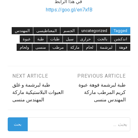
في هذا الرابط
https://goo.gl/en7xfB
Tagged
uncategorized
الجسم
المعناطيسى
المهندس
اندكشن
بالحث
حرارى
سيل
طبات
طبة
عبوة
فوهة
لبرشمة
لحام
ماركة
مرطب
منسى
ولحام
تصفّح
PREVIOUS ARTICLE
NEXT ARTICLE
طبة لبرشمة فوهة عبوة
طبة لبرشمة و غلق
المقالات
كريم المرطب ماركة
العبوات البلاستيكية ماركة
المهندس منسى
المهندس منسى
البحث
عن: