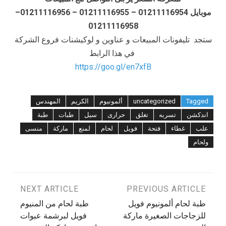
موبايل 01211116954 – 01211116955 – 01211116956–
01211116958
ستجد تليفونات المبيعات و عناوين و لوكيشنات فروع الشركة
في هذا الرابط
https://goo.gl/en7xfB
Tagged
uncategorized
ألمونيوم
الكريم
المهندس
اندكشن
تسربه
تغلق
حرارى
سيل
طبات
طبة
علب
غطاء
فتحة
فويل
لحام
لمنع
ماركة
منسى
ولحام
تصفّح
PREVIOUS ARTICLE
NEXT ARTICLE
طبة لحام ألمونيوم فويل
طبة لحام من المنيوم
المقالات
للزجاجات الصغيرة ماركة
فويل لبرشمة عبوات