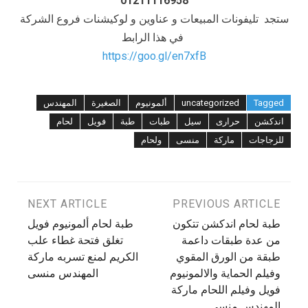
01211116958
ستجد تليفونات المبيعات و عناوين و لوكيشنات فروع الشركة
في هذا الرابط
https://goo.gl/en7xfB
Tagged
uncategorized
ألمونيوم
الصغيرة
المهندس
اندكشن
حرارى
سيل
طبات
طبة
فويل
لحام
للزجاجات
ماركة
منسى
ولحام
تصفّح
PREVIOUS ARTICLE
NEXT ARTICLE
طبة لحام اندكشن تتكون
طبة لحام ألمونيوم فويل
المقالات
من عدة طبقات داعمة
تغلق فتحة غطاء علب
طبقة من الورق المقوي
الكريم لمنع تسربه ماركة
وفيلم الحماية والالمونيوم
المهندس منسى
فويل وفيلم اللحام ماركة
المهندس منسى