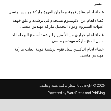
منسى
غطاء لحام وغلق فوهة برطمان القهوة ماركة مهندس منسى
غطاء لحام من الالومنيوم تستخدم في برشمة و غلق فوهة
عبوات السيروم ومواد التجميل ماركة مهندس منسى
غطاء لحام حرارى من الألمنيوم لبرشمة أسطح البرطمانات
سهل الفتح ماركة مهندس منسى
غطاء لحام اندكشن سيل تقوم برشمة فوهة العلب ماركة
مهندس منسى
Copyright © 2026
اسعار ماكينة تعبئة وتغليف
.
.
Powered by
WordPress
and
PridMag