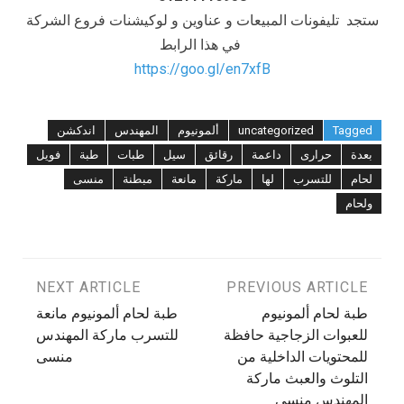
ستجد تليفونات المبيعات و عناوين و لوكيشنات فروع الشركة
في هذا الرابط
https://goo.gl/en7xfB
Tagged
uncategorized
ألمونيوم
المهندس
اندكشن
بعدة
حرارى
داعمة
رقائق
سيل
طبات
طبة
فويل
لحام
للتسرب
لها
ماركة
مانعة
مبطنة
منسى
ولحام
تصفّح
PREVIOUS ARTICLE
NEXT ARTICLE
طبة لحام ألمونيوم
طبة لحام ألمونيوم مانعة
المقالات
للعبوات الزجاجية حافظة
للتسرب ماركة المهندس
للمحتويات الداخلية من
منسى
التلوث والعبث ماركة
المهندس منسى