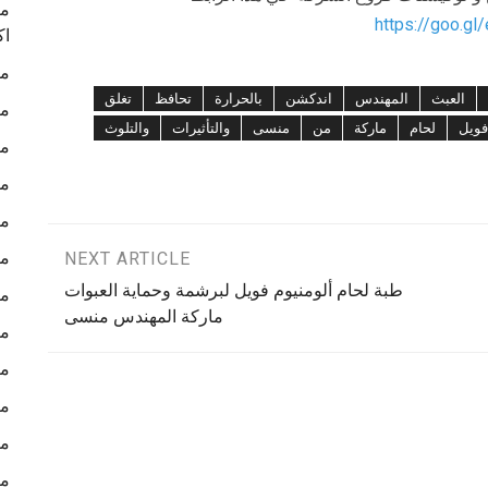
ما
https://goo.gl
اك
ما
العبث
المهندس
اندكشن
بالحرارة
تحافظ
تغلق
ما
فويل
لحام
ماركة
من
منسى
والتأثيرات
والتلوث
ما
ما
ما
ما
NEXT ARTICLE
طبة لحام ألومنيوم فويل لبرشمة وحماية العبوات
ما
ماركة المهندس منسى
ما
ما
ما
ما
ما