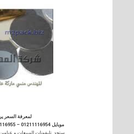
لمعرفة السعر ير
موبايل 01211116954 – 01211116955 – 01211116956–01211116958
ستجد تليفونات المبيعات و عناوي