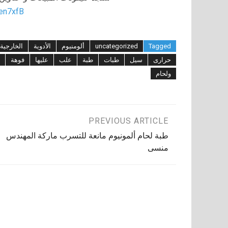
/en7xfB
Tagged
uncategorized
ألومنيوم
الأدوية
الخارجية
حرارى
سيل
طبات
طبة
علب
عليها
فوهة
ولحام
تصفّح
PREVIOUS ARTICLE
طبة لحام ألمونيوم مانعة للتسرب ماركة المهندس
المقالات
منسى