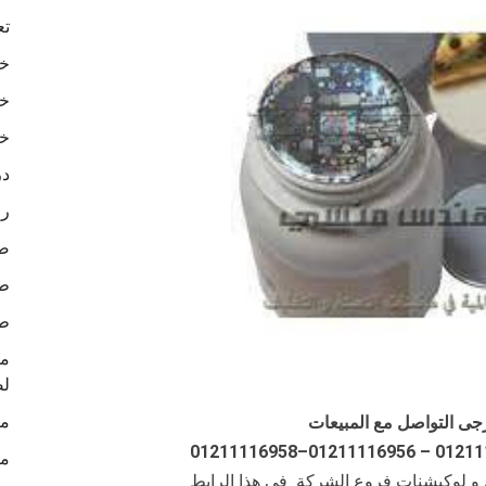
تع
خا
خا
خا
در
رو
ص
طب
طب
لص
ما
جى التواصل مع المبيعات
ما
ن و لوكيشنات فروع الشركة في هذا الرابط