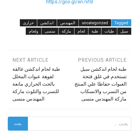
https://goo.gl/en7xfB
Tagged
uncategorized
المهندس
اندكشن
حرارى
سيل
طبات
طبة
لحام
ماركة
منسى
ولحام
تصفّح
PREVIOUS ARTICLE
NEXT ARTICLE
طبة لحام اندكشن سيل
طبة لحام اندكشن غالقة
المقالات
تستخدم في غلق فتحة
لفوهة عبوات المخلل
العبوات حفاظا علي المنتج
بالحث الحراري مانعة
من التسرب والانسكاب
للتسرب والتلوث ماركة
ماركة المهندس منسى
المهندس منسى
البحث
عن: