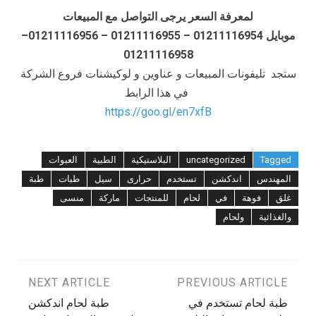
لمعرفة السعر يرجى التواصل مع المبيعات
موبايل 01211116954 – 01211116955 – 01211116956–
01211116958
ستجد تليفونات المبيعات و عناوين و لوكيشنات فروع الشركة
في هذا الرابط
https://goo.gl/en7xfB
Tagged
uncategorized
البلاستيكية
الطبية
العبوات
المهندس
اندكشن
تستخدم
حرارى
سيل
طبات
طبة
غلق
فوهة
في
لحام
للمنتجات
ماركة
منسى
والغذائية
ولحام
تصفّح
PREVIOUS ARTICLE
NEXT ARTICLE
طبة لحام تستخدم في
طبة لحام اندكشن