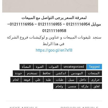
لمعرفة السعر يرجى التواصل مع المبيعات
موبايل 01211116954 – 01211116955 – 01211116956–
01211116958
ستجد تليفونات المبيعات و عناوين و لوكيشنات فروع الشركة
في هذا الرابط
https://goo.gl/en7xfB
Tagged
uncategorized
العبوات
العبوة
المعبأة
المنتجات
المهندس
اندكشن
تحافظ
تستخدم
جودة
حرارى
داخل
سيل
طبات
طبة
علي
فوهة
لحام
لغلق
ماركة
منسى
ولحام