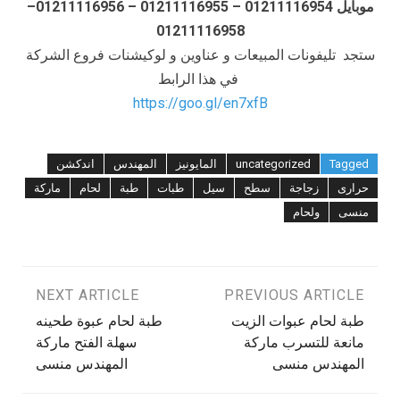
موبايل 01211116954 – 01211116955 – 01211116956–
01211116958
ستجد تليفونات المبيعات و عناوين و لوكيشنات فروع الشركة
في هذا الرابط
https://goo.gl/en7xfB
Tagged
uncategorized
المايونيز
المهندس
اندكشن
حرارى
زجاجة
سطح
سيل
طبات
طبة
لحام
ماركة
منسى
ولحام
تصفّح
PREVIOUS ARTICLE
NEXT ARTICLE
طبة لحام عبوات الزيت
طبة لحام عبوة طحينه
المقالات
مانعة للتسرب ماركة
سهلة الفتح ماركة
المهندس منسى
المهندس منسى