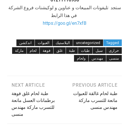
ستجد تليفونات المبيعات و عناوين و لوكيشنات فروع الشركة
في هذا الرابط
https://goo.gl/en7xfB
Tagged
uncategorized
البلاستيك
العبوات
اندكشن
حرارى
سيل
طبات
طبة
غلق
فوهة
لحام
ماركة
منسى
مهندس
ولحام
تصفّح
PREVIOUS ARTICLE
NEXT ARTICLE
طبة لحام غالقة للعبوات
طبة لحام غلق فوهة
المقالات
مانعة للتسرب ماركة
برطمانات العسل مانعة
مهندس منسى
للتسرب ماركة مهندس
منسى