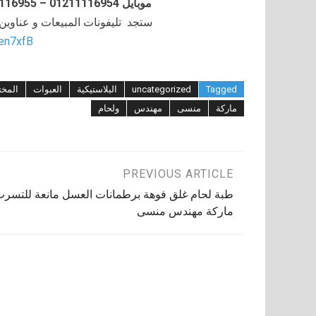
موبايل 01211116954 – 01211116955 – 01211116956–01211116958
ستجد تليفونات المبيعات و عناوي
/en7xfB
Tagged
uncategorized
البلاستيكية
العبوات
المخت
ماركة
منسى
مهندس
ولحام
تصفّح
PREVIOUS ARTICLE
طبة لحام غلق فوهة برطمانات العسل مانعة للتسر
المقالات
ماركة مهندس منسى