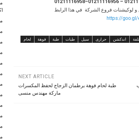
ما
ن و لوكيشنات فروع الشركة في هذا الرابط
اك
https://goo.gl
ما
ما
لفة
اندكشن
حرارى
سيل
طبات
طبة
فوهة
لحام
ما
ما
ما
ما
NEXT ARTICLE
ما
ب
طبة لحام فوهة برطمان الزجاج لحفظ المكسرات
ماركة مهندس منسى
ما
ما
ما
ما
ما