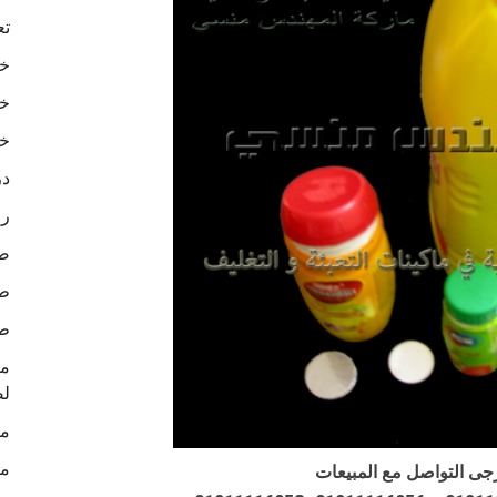
تع
خا
خا
خا
در
رو
ص
طب
طب
لص
ما
ما
جى التواصل مع المبيعات