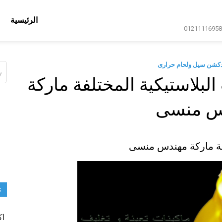
الرئيسية
دكشن سيل ولحام حرارى
ال
عن
لبلاستيكية المختلفة ماركة
س منسى
لفة ماركة مهندس منسى
ت
اك