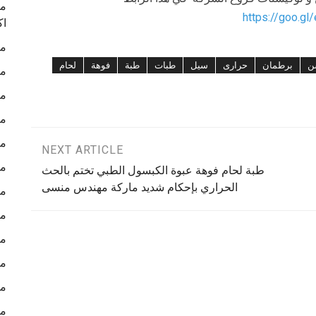
ما
https://goo.gl
اك
ما
ن
برطمان
حرارى
سيل
طبات
طبة
فوهة
لحام
ما
ما
ما
ما
NEXT ARTICLE
ما
طبة لحام فوهة عبوة الكبسول الطبي تختم بالحث
الحراري بإحكام شديد ماركة مهندس منسى
ما
ما
ما
ما
ما
ما