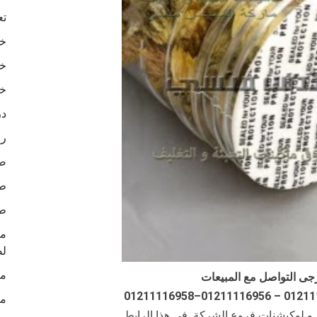
تع
خا
خا
خا
در
رو
ص
طب
طب
لص
ما
جى التواصل مع المبيعات
ما
ن و لوكيشنات فروع الشركة في هذا الرابط