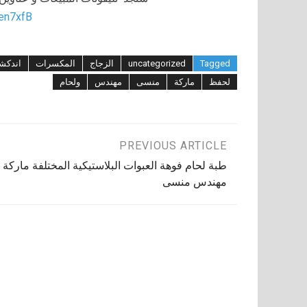
/en7xfB
Tagged
uncategorized
الزجاج
المكسرات
اندكش
لحفظ
ماركة
منسى
مهندس
ولحام
تصفّح
PREVIOUS ARTICLE
طبة لحام فوهة العبوات البلاستيكية المختلفة ماركة
المقالات
مهندس منسى