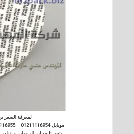
لمعرفة السعر ير
موبايل 01211116954 – 01211116955 – 01211116956–01211116958
ستجد تليفونات المبيعات و عناوي