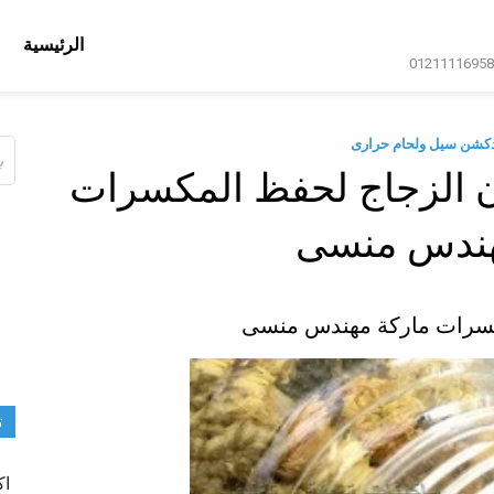
الرئيسية
دكشن سيل ولحام حرارى
ال
عن
ن الزجاج لحفظ المكسرات
هندس منسى
مكسرات ماركة مهندس منسى
ت
اك