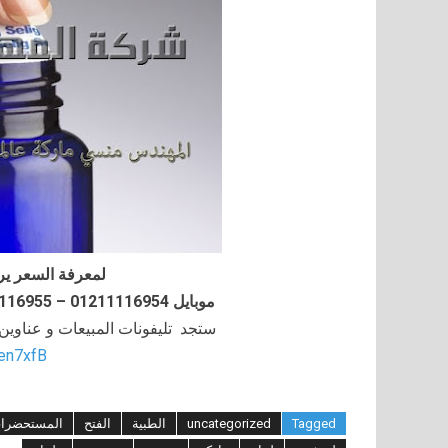
لمعرفة السعر ير
موبايل 01211116954 – 01211116955 – 01211116956–01211116958
ستجد تليفونات المبيعات و عناوي
/en7xfB
Tagged
uncategorized
الطبية
الفتح
المستحضرا