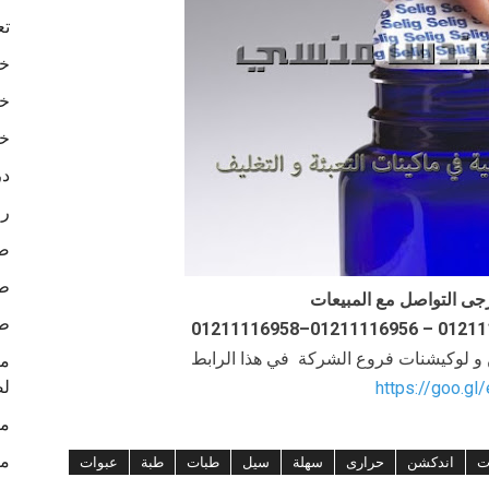
تع
خا
خا
خا
در
رو
ص
طب
جى التواصل مع المبيعات
طب
ن و لوكيشنات فروع الشركة في هذا الرابط
لص
https://goo.gl
ما
ما
ت
اندكشن
حرارى
سهلة
سيل
طبات
طبة
عبوات