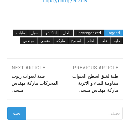
https://goo.gl/en7xfB
Tagged
uncategorized
الجل
اندكشن
سيل
طبات
طبة
علب
لحام
لسطح
ماركة
منسى
مهندس
تصفّح
PREVIOUS ARTICLE
NEXT ARTICLE
طبة لغلق اسطح العبوات
طبة لعبوات زيوت
المقالات
مقاومة للماء و الاتربة
المحركات ماركة مهندس
ماركة مهندس منسى
منسى
البحث
عن: