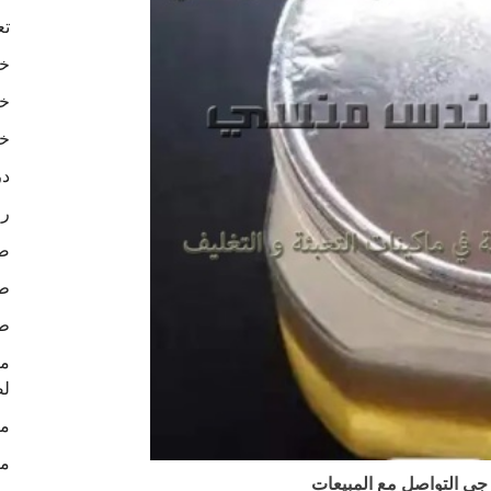
تع
خا
خا
خا
در
رو
ص
طب
طب
لص
ما
ما
جى التواصل مع المبيعات