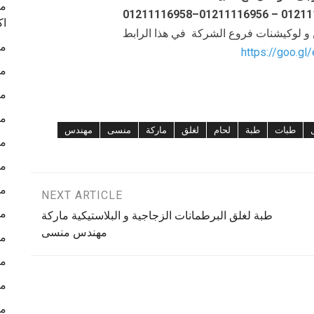
ما
اك
ن و لوكيشنات فروع الشركة في هذا الرابط
ما
https://goo.gl
ما
ما
ما
طبات
طبة
لحام
لغلق
ماركة
منسى
مهندس
ما
ما
ما
NEXT ARTICLE
ما
طبة لغلق البرطمانات الزجاجية و البلاستيكية ماركة
مهندس منسى
ما
ما
ما
ما