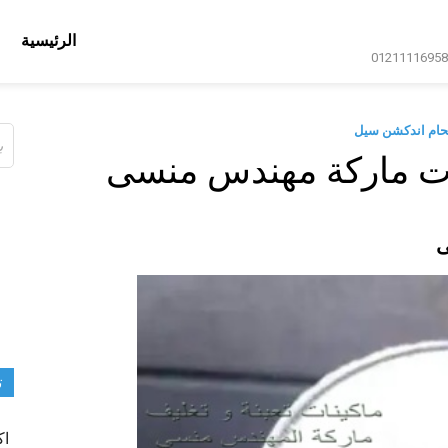
الرئيسية
حام اندكشن سيل
ال
عن
ات ماركة مهندس منسى
ى
ت
اك