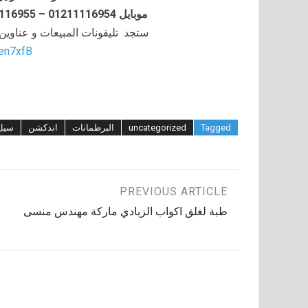
موبايل 01211116954 – 01211116955 – 01211116956–01211116958
ستجد تليفونات المبيعات و عناوي
/en7xfB
Tagged
uncategorized
البرطمانات
اندكشن
سيل
تصفّح
PREVIOUS ARTICLE
طبة لغلق اكواب الزبادي ماركة مهندس منسى
المقالات