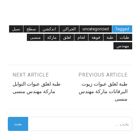
Tagged
uncategorized
الجراكن
اندكشن
سطح
سيل
طبات
طبة
فوهة
لحام
لغلق
ماركة
منسى
مهندس
تصفّح
PREVIOUS ARTICLE
NEXT ARTICLE
طبة لغلق عبوات زيوت
طبة لغلق عبوات التوابل
المقالات
البرفانات ماركة مهندس
ماركة مهندس منسى
منسى
البحث
عن: