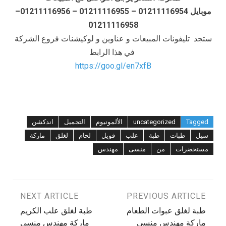
موبايل 01211116954 – 01211116955 – 01211116956–
01211116958
ستجد تليفونات المبيعات و عناوين و لوكيشنات فروع الشركة
في هذا الرابط
https://goo.gl/en7xfB
Tagged
uncategorized
الألمونيوم
التجميل
اندكشن
سيل
طبات
طبة
علب
فويل
لحام
لغلق
ماركة
مستحضرات
من
منسى
مهندس
تصفّح
PREVIOUS ARTICLE
NEXT ARTICLE
طبة لغلق عبوات الطعام
طبة لغلق علب الكريم
المقالات
ماركة مهندس منسى
ماركة مهندس منسى