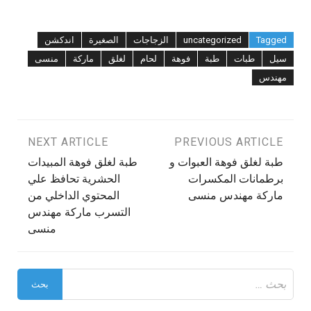
Tagged
uncategorized
الزجاجات
الصغيرة
اندكشن
سيل
طبات
طبة
فوهة
لحام
لغلق
ماركة
منسى
مهندس
تصفّح
PREVIOUS ARTICLE
NEXT ARTICLE
طبة لغلق فوهة العبوات و
طبة لغلق فوهة المبيدات
المقالات
برطمانات المكسرات
الحشرية تحافظ علي
ماركة مهندس منسى
المحتوي الداخلي من
التسرب ماركة مهندس
منسى
البحث
عن: