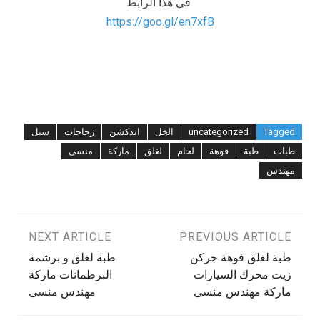
في هذا الرابط
https://goo.gl/en7xfB
Tagged
uncategorized
الخل
اندكشن
زجاجات
سيل
طبات
طبة
فوهة
لحام
لغلق
ماركة
منسى
مهندس
تصفّح
PREVIOUS ARTICLE
NEXT ARTICLE
طبة لغلق فوهة جركن
طبة لغلق و برشمة
المقالات
زيت محرك السيارات
البرطمانات ماركة
ماركة مهندس منسى
مهندس منسى