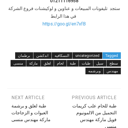
01211116958
ستجد تليفونات المبيعات و عناوين و لوكيشنات فروع الشركة
في هذا الرابط
https://goo.gl/en7xfB
Tagged
uncategorized
النسكافيه
اندكشن
برطمان
سطح
سيل
طبات
طبة
لحام
لغلق
ماركة
منسى
مهندس
وبرشمه
تصفّح
PREVIOUS ARTICLE
NEXT ARTICLE
طبة للحام علب كريمات
طبة لغلق و برشمة
المقالات
التجميل من الالمونيوم
العبوات و الزجاجات
فويل ماركة مهندس
ماركة مهندس منسى
منسى