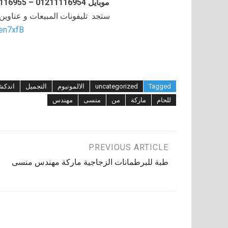
موبايل 01211116954 – 01211116955 – 01211116956–01211116958
ستجد تليفونات المبيعات و عناوي
/en7xfB
Tagged
uncategorized
الالمونيوم
التجميل
اندكش
للحام
ماركة
من
منسى
مهندس
تصفّح
PREVIOUS ARTICLE
طبة للبرطمانات الزجاجية ماركة مهندس منسى
المقالات