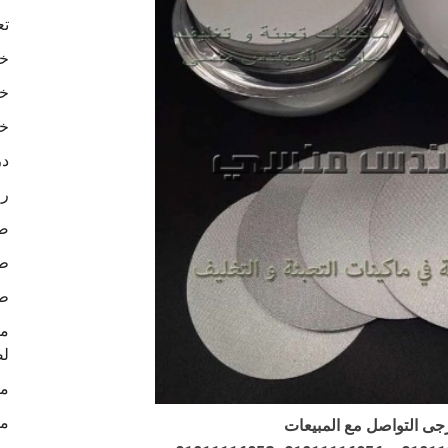
تع
خا
خا
خا
در
رو
ص
طب
طب
لص
ما
ما
جى التواصل مع المبيعات