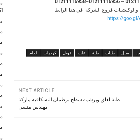
ما
ن و لوكيشنات فروع الشركة في هذا الرابط
اك
https://goo.gl
ما
ما
ما
ما
ن
سيل
طبات
طبة
علب
فويل
كريمات
لحام
ما
ما
ما
NEXT ARTICLE
ما
طبة لغلق وبرشمه سطح برطمان النسكافيه ماركة
ما
مهندس منسى
ما
ما
ما