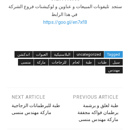
ستجد تليفونات المبيعات و عناوين و لوكيشنات فروع الشركة
في هذا الرابط
https://goo.gl/en7xfB
Tagged
uncategorized
البلاستيكية
العبوات
اندكشن
سيل
طبات
طبة
لحام
للزجاجات
ماركة
منسى
مهندس
تصفّح
PREVIOUS ARTICLE
NEXT ARTICLE
طبة لغلق و برشمة
طبة للبرطمانات الزجاجية
المقالات
برطمان فواكه مجففة
ماركة مهندس منسى
ماركة مهندس منسى