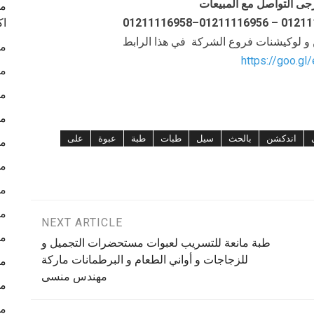
جى التواصل مع المبيعات
ما
اك
ن و لوكيشنات فروع الشركة في هذا الرابط
ما
https://goo.gl
ما
ما
ما
اندكشن
بالحث
سيل
طبات
طبة
عبوة
على
ما
ما
ما
ما
NEXT ARTICLE
ما
طبة مانعة للتسريب لعبوات مستحضرات التجميل و
للزجاجات و أواني الطعام و البرطمانات ماركة
ما
مهندس منسى
ما
ما