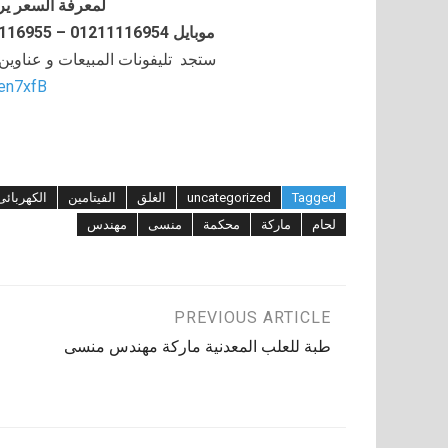
لمعرفة السعر ير
موبايل 01211116954 – 01211116955 – 01211116956–01211116958
ستجد تليفونات المبيعات و عناوي
/en7xfB
Tagged
uncategorized
الغلق
الفيتامين
الكهربائى
لحام
ماركة
محكمة
منسى
مهندس
تصفّح
PREVIOUS ARTICLE
طبة للعلب المعدنية ماركة مهندس منسى
المقالات