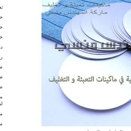
تع
خا
خا
خا
در
رو
ص
طب
طب
لص
ما
ما