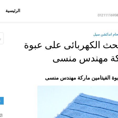
الرئيسية
حام اندكشن سيل
ال
عن
حث الكهربائى على عبوة
ركة مهندس منسى
وة الفيتامين ماركة مهندس منسى
ت
اك