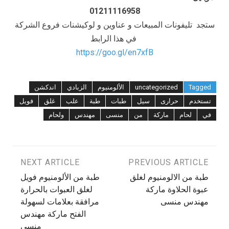
01211116958
ستجد تليفونات المبيعات و عناوين و لوكيشنات فروع الشركة
في هذا الرابط
https://goo.gl/en7xfB
Tagged
uncategorized
الألومنيوم
الزبادي
اندكشن
تستخدم
حرارى
سيل
طبات
طبة
علب
غلق
فويل
في
لحام
ماركة
من
منسى
مهندس
ولحام
تصفّح
PREVIOUS ARTICLE
NEXT ARTICLE
طبة من الالومنيوم لغلق
طبة من الألومنيوم فويل
المقالات
عبوة الحلاوة ماركة
لغلق العبوات بالحرارة
مهندس منسى
مرافقة بعلامات لسهولة
الفتح ماركة مهندس
منسى