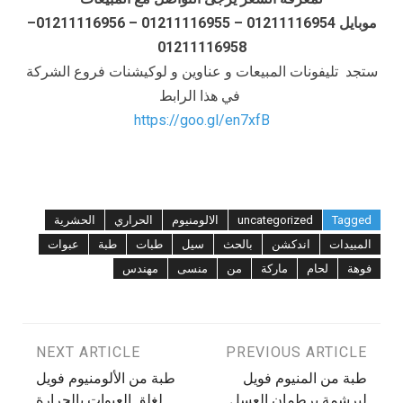
موبايل 01211116954 – 01211116955 – 01211116956–
01211116958
ستجد تليفونات المبيعات و عناوين و لوكيشنات فروع الشركة
في هذا الرابط
https://goo.gl/en7xfB
Tagged
uncategorized
الالومنيوم
الحراري
الحشرية
المبيدات
اندكشن
بالحث
سيل
طبات
طبة
عبوات
فوهة
لحام
ماركة
من
منسى
مهندس
تصفّح
PREVIOUS ARTICLE
NEXT ARTICLE
طبة من المنيوم فويل
طبة من الألومنيوم فويل
المقالات
لبرشمة برطمان العسل
لغلق العبوات بالحرارة