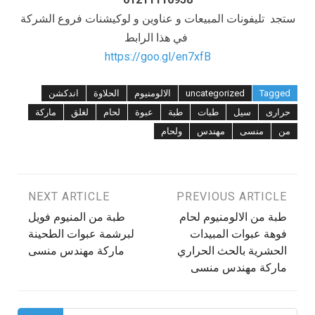
ستجد تليفونات المبيعات و عناوين و لوكيشنات فروع الشركة
في هذا الرابط
https://goo.gl/en7xfB
Tagged
uncategorized
الالومنيوم
الحلاوة
اندكشن
حرارى
سيل
طبات
طبة
عبوة
لحام
لغلق
ماركة
من
منسى
مهندس
ولحام
تصفّح
PREVIOUS ARTICLE
NEXT ARTICLE
طبة من الالومنيوم لحام
طبة من المنيوم فويل
المقالات
فوهة عبوات المبيدات
لبرشمة عبوات الطحينة
الحشرية بالحث الحراري
ماركة مهندس منسى
ماركة مهندس منسى