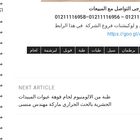
ما
جى التواصل مع المبيعات
اك
ما
ن و لوكيشنات فروع الشركة في هذا الرابط
ما
https://goo.gl
ما
برطمان
سيل
طبات
طبة
فويل
لبرشمة
لحام
ما
ما
ما
ما
NEXT ARTICLE
ما
طبة من الالومنيوم لحام فوهة عبوات المبيدات
الحشرية بالحث الحراري ماركة مهندس منسى
ما
ما
ما
ما