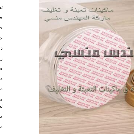
تع
خا
خا
خا
در
رو
ص
طب
طب
لص
ما
ما