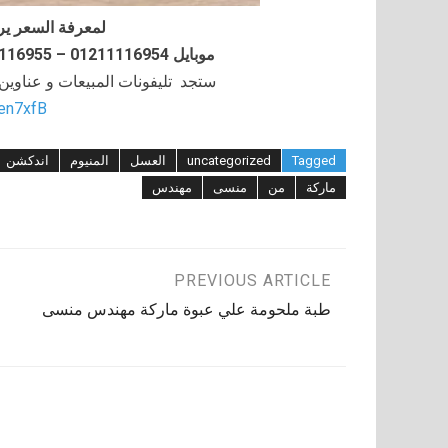
لمعرفة السعر ير
موبايل 01211116954 – 01211116955 – 01211116956–01211116958
ستجد تليفونات المبيعات و عناوي
/en7xfB
Tagged
uncategorized
العسل
المنيوم
اندكشن
ماركة
من
منسى
مهندس
تصفّح
PREVIOUS ARTICLE
طبة ملحومة علي عبوة ماركة مهندس منسى
المقالات