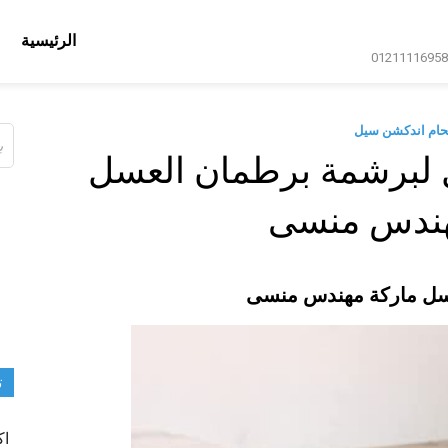
الرئيسية
حام اندكشن سيل
ال
عن
ل لبرشمة برطمان العسل
هندس منسى
عسل ماركة مهندس منسى
ت
اك