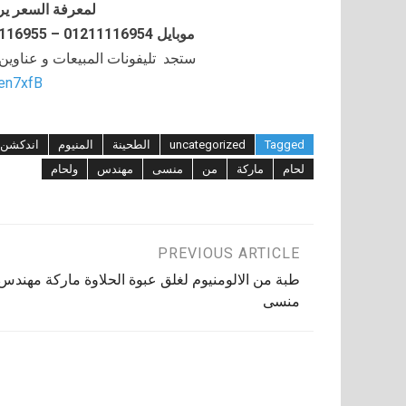
لمعرفة السعر ير
موبايل 01211116954 – 01211116955 – 01211116956–01211116958
ستجد تليفونات المبيعات و عناوي
/en7xfB
Tagged
uncategorized
الطحينة
المنيوم
اندكشن
لحام
ماركة
من
منسى
مهندس
ولحام
تصفّح
PREVIOUS ARTICLE
طبة من الالومنيوم لغلق عبوة الحلاوة ماركة مهندس
المقالات
منسى