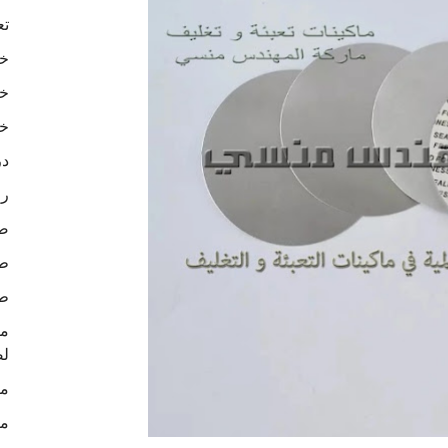
تع
خا
خا
خا
در
رو
ص
طب
طب
لص
ما
ما