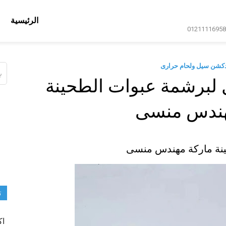
الرئيسية
دكشن سيل ولحام حرارى
ال
عن
 لبرشمة عبوات الطحينة
هندس منسى
ينة ماركة مهندس منسى
ت
اك