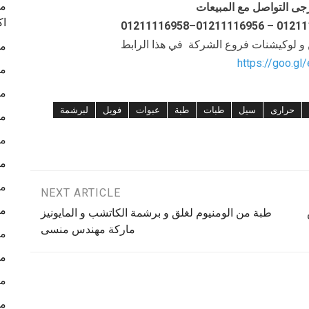
ما
جى التواصل مع المبيعات
اك
ن و لوكيشنات فروع الشركة في هذا الرابط
ما
https://goo.gl
ما
ما
حرارى
سيل
طبات
طبة
عبوات
فويل
لبرشمة
ما
ما
ما
ما
NEXT ARTICLE
ما
طبة من الومنيوم لغلق و برشمة الكاتشب و المايونيز
ماركة مهندس منسى
ما
ما
ما
ما