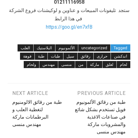
01211116958
ستجد تليفونات المبيعات و عناوين و لوكيشنات فروع الشركة
في هذا الرابط
https://goo.gl/en7xfB
Tagged
uncategorized
الألمونيوم
البلاستيك
العلب
اندكشن
حرارى
رقائق
سيل
طبات
طبة
فوهة
لحام
لغلق
ماركة
من
منسى
مهندس
ولحام
تصفّح
PREVIOUS ARTICLE
NEXT ARTICLE
طبة من رقائق الألمونيوم
طبة من رقائق الالومنيوم
المقالات
فويل تستخدم بشكل شائع
لتغطية العلب و
في صناعات الاغذية
البرطمانات ماركة
والمشروبات ماركة
مهندس منسى
مهندس منسى