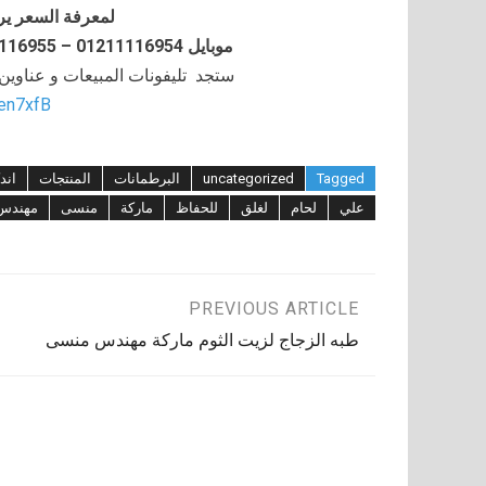
لمعرفة السعر ير
موبايل 01211116954 – 01211116955 – 01211116956–01211116958
ستجد تليفونات المبيعات و عناوي
/en7xfB
Tagged
uncategorized
البرطمانات
المنتجات
اند
علي
لحام
لغلق
للحفاظ
ماركة
منسى
مهندس
تصفّح
PREVIOUS ARTICLE
طبه الزجاج لزيت الثوم ماركة مهندس منسى
المقالات