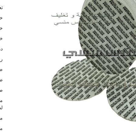
تع
خا
خا
خا
در
رو
ص
طب
طب
لص
ما
ما