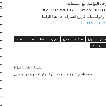
ما
جى التواصل مع المبيعات
اك
ما
ن و لوكيشنات فروع الشركة في هذا الرابط
https://goo.gl
ما
ما
كشن
انواع
بداخلها
جميع
حرارى
سيل
طبات
طبه
ما
ولحام
ما
ما
ما
NEXT ARTICLE
ما
طبه تلحم عبوة كبسولات دواء ماركة مهندس منسى
ما
ما
ما
ما