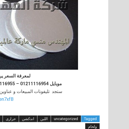
لمعرفة السعر ير
موبايل 01211116954 – 01211116955 – 01211116956–01211116958
ستجد تليفونات المبيعات و عناوي
/en7xfB
Tagged
uncategorized
اللبن
اندكشن
حرارى
ولحام