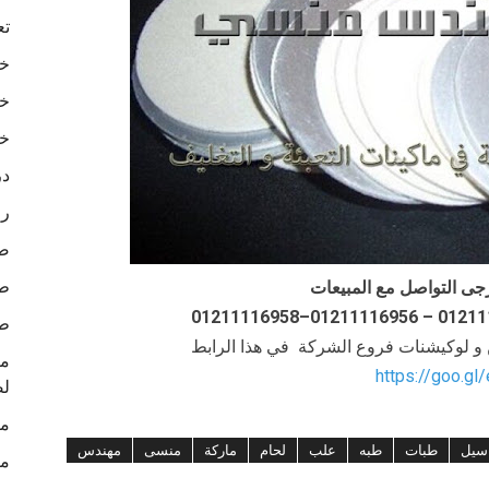
تع
خا
خا
خا
در
رو
ص
طب
جى التواصل مع المبيعات
طب
ن و لوكيشنات فروع الشركة في هذا الرابط
https://goo.gl
لص
ما
سيل
طبات
طبه
علب
لحام
ماركة
منسى
مهندس
ما