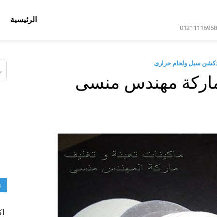
الرئيسية
دكشن سيل ولحام حرارى
ال
عن
ماركة مهندس منسى
ت
اك