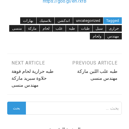
https://goo.gl/en7xfB
Tagged
uncategorized
اندكشن
بلاستيك
بهارات
حرارى
سيل
طبات
طبه
علب
لحام
ماركة
منسى
مهندس
ولحام
تصفّح
PREVIOUS ARTICLE
NEXT ARTICLE
طبه علب اللبن ماركة
طبه حرارية لحام فوهة
المقالات
مهندس منسى
حلاوة سبريد ماركة
مهندس منسى
البحث
عن: