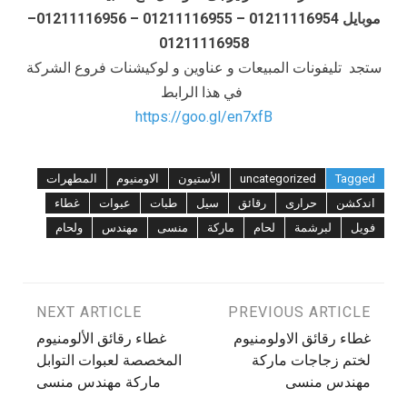
موبايل 01211116954 – 01211116955 – 01211116956–
01211116958
ستجد تليفونات المبيعات و عناوين و لوكيشنات فروع الشركة
في هذا الرابط
https://goo.gl/en7xfB
Tagged
uncategorized
الأستيون
الاومنيوم
المطهرات
اندكشن
حرارى
رقائق
سيل
طبات
عبوات
غطاء
فويل
لبرشمة
لحام
ماركة
منسى
مهندس
ولحام
تصفّح
PREVIOUS ARTICLE
NEXT ARTICLE
غطاء رقائق الاولومنيوم
غطاء رقائق الألومنيوم
المقالات
لختم زجاجات ماركة
المخصصة لعبوات التوابل
مهندس منسى
ماركة مهندس منسى