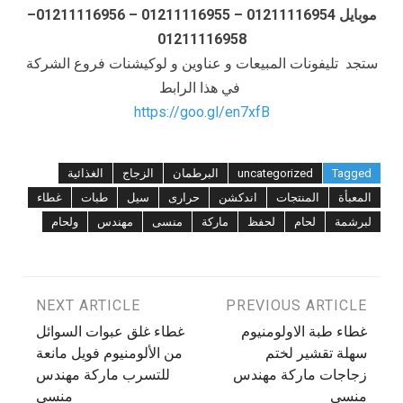
موبايل 01211116954 – 01211116955 – 01211116956–
01211116958
ستجد تليفونات المبيعات و عناوين و لوكيشنات فروع الشركة
في هذا الرابط
https://goo.gl/en7xfB
Tagged
uncategorized
البرطمان
الزجاج
الغذائية
المعبأة
المنتجات
اندكشن
حرارى
سيل
طبات
غطاء
لبرشمة
لحام
لحفظ
ماركة
منسى
مهندس
ولحام
تصفّح
PREVIOUS ARTICLE
NEXT ARTICLE
غطاء طبة الاولومنيوم
غطاء غلق عبوات السوائل
المقالات
سهلة تقشير لختم
من الألومنيوم فويل مانعة
زجاجات ماركة مهندس
للتسرب ماركة مهندس
منسى
منسى