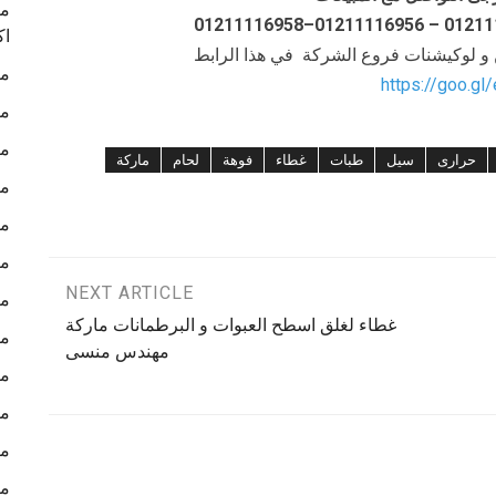
ما
اك
ن و لوكيشنات فروع الشركة في هذا الرابط
ما
https://goo.gl
ما
ما
حرارى
سيل
طبات
غطاء
فوهة
لحام
ماركة
ما
ما
ما
NEXT ARTICLE
ما
غطاء لغلق اسطح العبوات و البرطمانات ماركة
ما
مهندس منسى
ما
ما
ما
ما