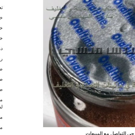
تع
خا
خا
خا
در
رو
ص
طب
طب
لص
ما
ما
جى التواصل مع المبيعات