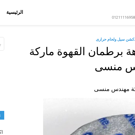
الرئيسية
دكشن سيل ولحام حرارى
ال
عن
ة برطمان القهوة ماركة
س منسى
ركة مهندس منسى
ت
اك