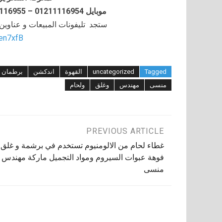
موبايل 01211116954 – 01211116955 – 01211116956–01211116958
ستجد تليفونات المبيعات و عناوي
/en7xfB
Tagged
uncategorized
القهوة
اندكشن
برطمان
منسى
مهندس
وغلق
ولحام
تصفّح
PREVIOUS ARTICLE
غطاء لحام من الالومنيوم تستخدم في برشمة و غلق
المقالات
فوهة عبوات السيروم ومواد التجميل ماركة مهندس
منسى