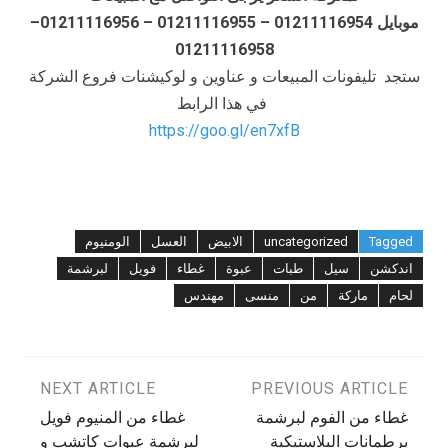
موبايل 01211116954 – 01211116955 – 01211116956–
01211116958
ستجد تليفونات المبيعات و عناوين و لوكيشنات فروع الشركة
في هذا الرابط
https://goo.gl/en7xfB
Tagged
uncategorized
الابيض
العسل
الومنيوم
اندكشن
سيل
طبات
عبوة
غطاء
فويل
لبرشمة
لحام
ماركة
من
منسى
مهندس
تصفّح
PREVIOUS ARTICLE
NEXT ARTICLE
غطاء من الفوم لبرشمة
غطاء من المنيوم فويل
المقالات
برطمانات البلاستيكية
لبرشمة عبوات كاتشب و