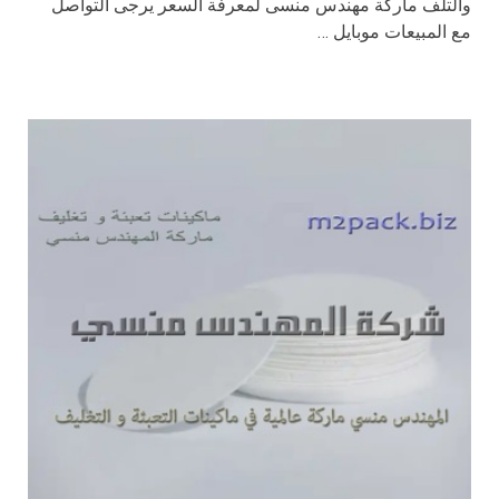
والتلف ماركة مهندس منسى لمعرفة السعر يرجى التواصل
مع المبيعات موبايل …