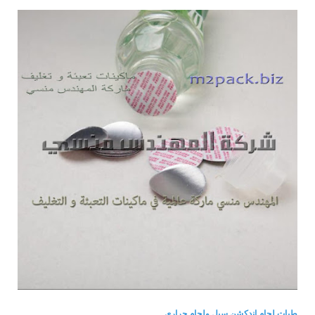
طبات لحام اندكشن سيل ولحام حرارى