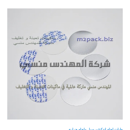
طبات لحام اندكشن سيل ولحام حرارى