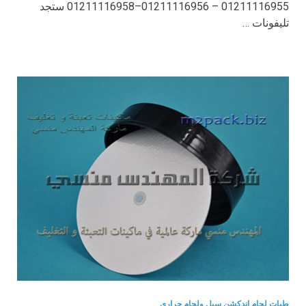
01211116955 – 01211116956–01211116958 ستجد
تليفونات …
طبات لحام اندكشن سيل ولحام حرارى