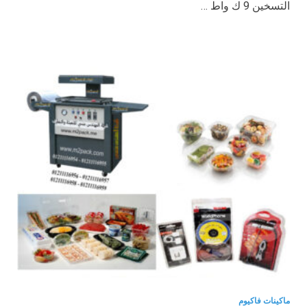
التسخين 9 ك واط …
ماكينات فاكيوم