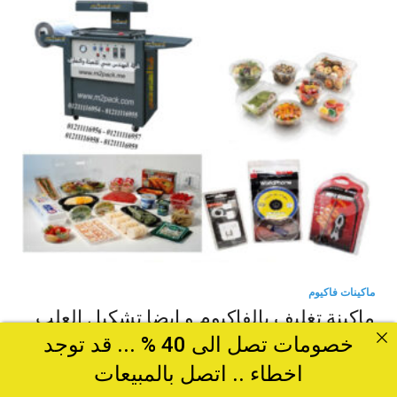
ماكينات فاكيوم
ماكينة تغليف بالفاكيوم و ايضا تشكيل العلب
البلاستيك تشكيل حراري موديل 605 ماركة
خصومات تصل الى 40 % ... قد توجد
المهندس منسي
اخطاء .. اتصل بالمبيعات