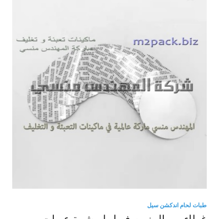
طبات لحام اندكشن سيل