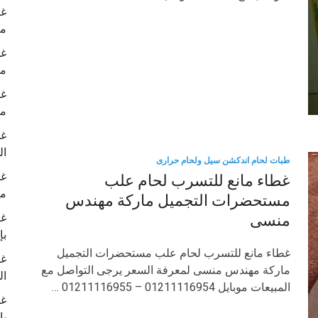
غط
ما
غط
ما
غط
م
غط
ال
طبات لحام اندكشن سيل ولحام حرارى
غط
غطاء مانع للتسرب لحام علب
م
مستحضرات التجميل ماركة مهندس
غط
منسى
بإ
غطاء مانع للتسرب لحام علب مستحضرات التجميل
غط
ماركة مهندس منسى لمعرفة السعر يرجى التواصل مع
ال
المبيعات موبايل 01211116954 – 01211116955 …
غط
با