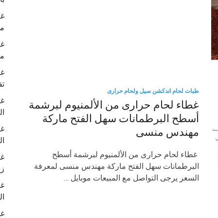
غط
م
غط
ما
غط
تق
طبات لحام اندكشن سيل ولحام حرارى
غط
غطاء لحام حرارى من الألمنيوم لبرشمة
ال
أسطح البرطمانات سهل الفتح ماركة
غط
مهندس منسى
ال
غطاء لحام حرارى من الألمنيوم لبرشمة أسطح
غط
البرطمانات سهل الفتح ماركة مهندس منسى لمعرفة
زج
السعر يرجى التواصل مع المبيعات موبايل …
غط
ال
غط