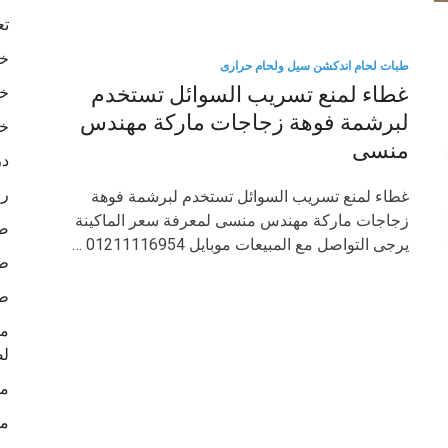
تع
خا
طبات لحام اندكشن سيل ولحام حرارى
غطاء لمنع تسريب السوائل تستخدم
خا
لبرشمة فوهة زجاجات ماركة مهندس
خا
منسى
در
رو
غطاء لمنع تسريب السوائل تستخدم لبرشمة فوهة
زجاجات ماركة مهندس منسى لمعرفة سعر الماكينة
ص
يرجى التواصل مع المبيعات موبايل 01211116954 …
طب
طب
لص
ما
ما